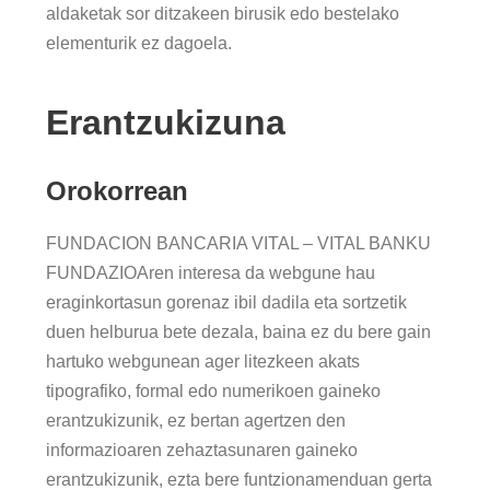
aldaketak sor ditzakeen birusik edo bestelako
elementurik ez dagoela.
Erantzukizuna
Orokorrean
FUNDACION BANCARIA VITAL – VITAL BANKU
FUNDAZIOAren interesa da webgune hau
eraginkortasun gorenaz ibil dadila eta sortzetik
duen helburua bete dezala, baina ez du bere gain
hartuko webgunean ager litezkeen akats
tipografiko, formal edo numerikoen gaineko
erantzukizunik, ez bertan agertzen den
informazioaren zehaztasunaren gaineko
erantzukizunik, ezta bere funtzionamenduan gerta