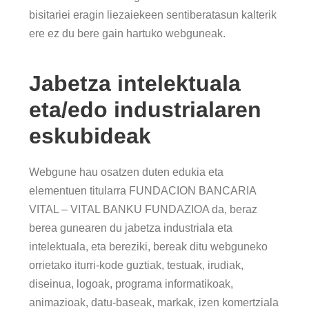
bisitariei eragin liezaiekeen sentiberatasun kalterik
ere ez du bere gain hartuko webguneak.
Jabetza intelektuala
eta/edo industrialaren
eskubideak
Webgune hau osatzen duten edukia eta
elementuen titularra FUNDACION BANCARIA
VITAL – VITAL BANKU FUNDAZIOA da, beraz
berea gunearen du jabetza industriala eta
intelektuala, eta bereziki, bereak ditu webguneko
orrietako iturri-kode guztiak, testuak, irudiak,
diseinua, logoak, programa informatikoak,
animazioak, datu-baseak, markak, izen komertziala