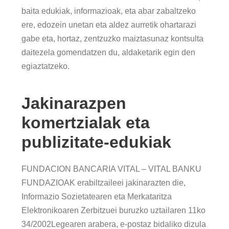
baita edukiak, informazioak, eta abar zabaltzeko
ere, edozein unetan eta aldez aurretik ohartarazi
gabe eta, hortaz, zentzuzko maiztasunaz kontsulta
daitezela gomendatzen du, aldaketarik egin den
egiaztatzeko.
Jakinarazpen
komertzialak eta
publizitate-edukiak
FUNDACION BANCARIA VITAL – VITAL BANKU
FUNDAZIOAK erabiltzaileei jakinarazten die,
Informazio Sozietatearen eta Merkataritza
Elektronikoaren Zerbitzuei buruzko uztailaren 11ko
34/2002Legearen arabera, e-postaz bidaliko dizula