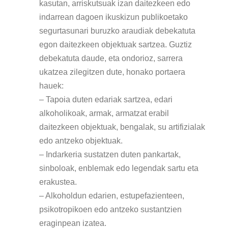
kasutan, arriskutsuak izan daitezkeen edo
indarrean dagoen ikuskizun publikoetako
segurtasunari buruzko araudiak debekatuta
egon daitezkeen objektuak sartzea. Guztiz
debekatuta daude, eta ondorioz, sarrera
ukatzea zilegitzen dute, honako portaera
hauek:
– Tapoia duten edariak sartzea, edari
alkoholikoak, armak, armatzat erabil
daitezkeen objektuak, bengalak, su artifizialak
edo antzeko objektuak.
– Indarkeria sustatzen duten pankartak,
sinboloak, enblemak edo legendak sartu eta
erakustea.
– Alkoholdun edarien, estupefazienteen,
psikotropikoen edo antzeko sustantzien
eraginpean izatea.