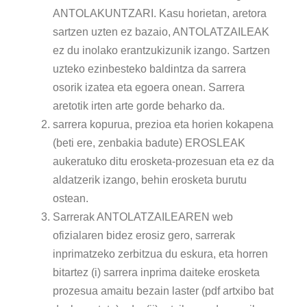
ANTOLAKUNTZARI. Kasu horietan, aretora
sartzen uzten ez bazaio, ANTOLATZAILEAK
ez du inolako erantzukizunik izango. Sartzen
uzteko ezinbesteko baldintza da sarrera
osorik izatea eta egoera onean. Sarrera
aretotik irten arte gorde beharko da.
sarrera kopurua, prezioa eta horien kokapena
(beti ere, zenbakia badute) EROSLEAK
aukeratuko ditu erosketa-prozesuan eta ez da
aldatzerik izango, behin erosketa burutu
ostean.
Sarrerak ANTOLATZAILEAREN web
ofizialaren bidez erosiz gero, sarrerak
inprimatzeko zerbitzua du eskura, eta horren
bitartez (i) sarrera inprima daiteke erosketa
prozesua amaitu bezain laster (pdf artxibo bat