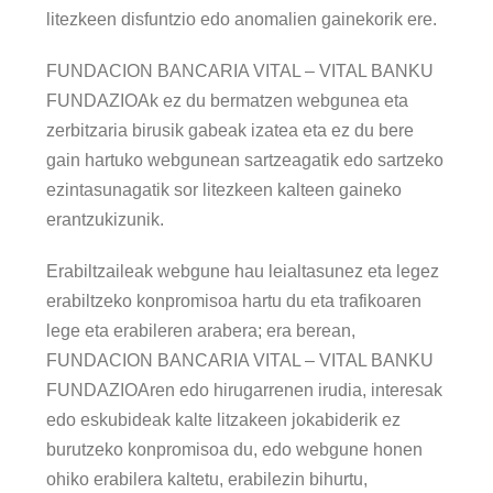
litezkeen disfuntzio edo anomalien gainekorik ere.
FUNDACION BANCARIA VITAL – VITAL BANKU
FUNDAZIOAk ez du bermatzen webgunea eta
zerbitzaria birusik gabeak izatea eta ez du bere
gain hartuko webgunean sartzeagatik edo sartzeko
ezintasunagatik sor litezkeen kalteen gaineko
erantzukizunik.
Erabiltzaileak webgune hau leialtasunez eta legez
erabiltzeko konpromisoa hartu du eta trafikoaren
lege eta erabileren arabera; era berean,
FUNDACION BANCARIA VITAL – VITAL BANKU
FUNDAZIOAren edo hirugarrenen irudia, interesak
edo eskubideak kalte litzakeen jokabiderik ez
burutzeko konpromisoa du, edo webgune honen
ohiko erabilera kaltetu, erabilezin bihurtu,