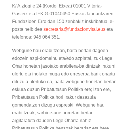
K/ Aiztogile 24 (Kordoi Etxea) 01001 Vitoria-
Gasteiz eta IFK G-01040450 Eusko Jaurlaritzaren
Fundazioen Erroldan 150 zenbakiz inskribatua, e-
posta helbidea
secretaria@fundacionvital.eus
eta
telefonoa: 945 064 351.
Webgune hau erabiltzean, baita bertan dagoen
edozein azpi-domeinu eta/edo azpiatal, zuk Lege
Ohar honetan jasotako erabilera-baldintzak irakurri,
ulertu eta inolako muga edo erreserba barik onartu
dituzula ulertuko da, baita webgune honetan bertan
eskura duzun Pribatutasun Politika ere; izan ere,
Pribatutasun Politika hori irakur dezazula
gomendatzen dizugu espreski. Webgune hau
erabiltzeak, sarbide-une horretan bertan
argitaratuta dauden Lege Oharra nahiz
Pribatutasun Politika bertsoak berariaz eta bere