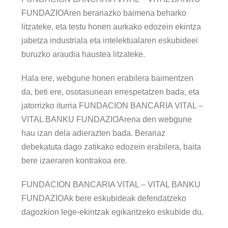
FUNDAZIOAren berariazko baimena beharko
litzateke, eta testu honen aurkako edozein ekintza
jabetza industriala eta intelektualaren eskubideei
buruzko araudia haustea litzateke.
Hala ere, webgune honen erabilera baimentzen
da, beti ere, osotasunean errespetatzen bada, eta
jatorrizko iturria FUNDACION BANCARIA VITAL –
VITAL BANKU FUNDAZIOArena den webgune
hau izan dela adierazten bada. Berariaz
debekatuta dago zatikako edozein erabilera, baita
bere izaeraren kontrakoa ere.
FUNDACION BANCARIA VITAL – VITAL BANKU
FUNDAZIOAk bere eskubideak defendatzeko
dagozkion lege-ekintzak egikaritzeko eskubide du.