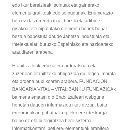
edo ikur bereizleak, soinuak eta gainerako
elementu grafikoak edo soinudunak. Enumerazio
hori ez da zerrenda itxia, baizik eta adibide
gisakoa, ete aipatutako elementu horiek behar
bezala babestuta daude Jabetza Industriala eta
Intelektualari buruzko Espainiako eta nazioarteko
araudiaren arabera.
Erabiltzaileak edukia era arduratsuan eta
zuzenean erabiltzeko obligazioa du, legea, morala
eta ordena publikoaren arabera. FUNDACION
BANCARIA VITAL – VITAL BANKU FUNDAZIOAk
baimena ematen dio Erabiltzaileari webgune
honetan dagoen informazioa ikus dezan, baita
erreprodukzio pribatuak egiteko ere (deskarga
baino ez eta biltegiratzea bere sistema
informatikoetan), beti ere, elementuak erabilera