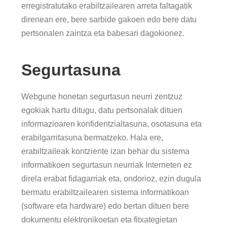
erregistratutako erabiltzailearen arreta faltagatik
direnean ere, bere sarbide gakoen edo bere datu
pertsonalen zaintza eta babesari dagokionez.
Segurtasuna
Webgune honetan segurtasun neurri zentzuz
egokiak hartu ditugu, datu pertsonalak dituen
informazioaren konfidentzialtasuna, osotasuna eta
erabilgarritasuna bermatzeko. Hala ere,
erabiltzaileak kontziente izan behar du sistema
informatikoen segurtasun neurriak Interneten ez
direla erabat fidagarriak eta, ondorioz, ezin dugula
bermatu erabiltzailearen sistema informatikoan
(software eta hardware) edo bertan dituen bere
dokumentu elektronikoetan eta fitxategietan