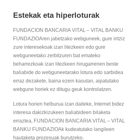
Estekak eta hiperloturak
FUNDACION BANCARIA VITAL – VITAL BANKU
FUNDAZIOAren jabetzako webguneek, gure iritziz
zure interesekoak izan litezkeen edo gure
webguneetako zerbitzuren bat emateko
beharrezkoak izan litezkeen hirugarrenen beste
baliabide do webguneetarako lotura edo sarbidea
erraz dezakete, baina ezein kasutan, aipatutako
webgune horiek ez ditugu geuk kontrolatzen.
Lotura horien helburua izan daiteke, Internet bidez
interesa dakizkizukeen baliabideen bilaketa
erraztea, FUNDACION BANCARIA VITAL – VITAL
BANKU FUNDAZIOAk kudeatutako langileen
hautaketa prozesuak burutzeko.