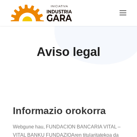
Aviso legal
Informazio orokorra
Webgune hau, FUNDACION BANCARIA VITAL –
VITAL BANKU FUNDAZIOAren titularitatekoa da