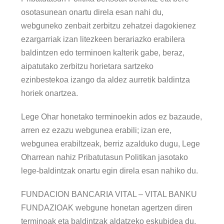
osotasunean onartu direla esan nahi du,
webguneko zenbait zerbitzu zehatzei dagokienez
ezargarriak izan litezkeen berariazko erabilera
baldintzen edo terminoen kalterik gabe, beraz,
aipatutako zerbitzu horietara sartzeko
ezinbestekoa izango da aldez aurretik baldintza
horiek onartzea.
Lege Ohar honetako terminoekin ados ez bazaude,
arren ez ezazu webgunea erabili; izan ere,
webgunea erabiltzeak, berriz azalduko dugu, Lege
Oharrean nahiz Pribatutasun Politikan jasotako
lege-baldintzak onartu egin direla esan nahiko du.
FUNDACION BANCARIA VITAL – VITAL BANKU
FUNDAZIOAK webgune honetan agertzen diren
terminoak eta baldintzak aldatzeko eskubidea du,