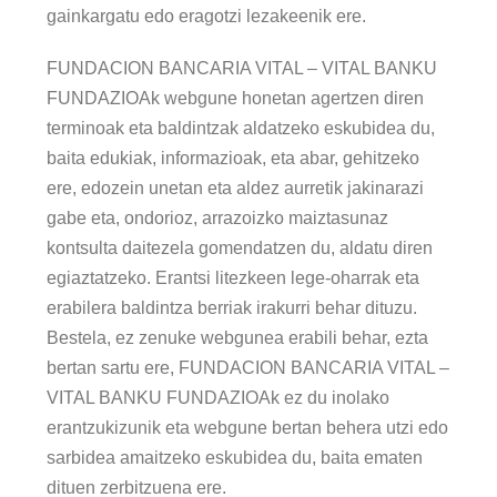
gainkargatu edo eragotzi lezakeenik ere.
FUNDACION BANCARIA VITAL – VITAL BANKU
FUNDAZIOAk webgune honetan agertzen diren
terminoak eta baldintzak aldatzeko eskubidea du,
baita edukiak, informazioak, eta abar, gehitzeko
ere, edozein unetan eta aldez aurretik jakinarazi
gabe eta, ondorioz, arrazoizko maiztasunaz
kontsulta daitezela gomendatzen du, aldatu diren
egiaztatzeko. Erantsi litezkeen lege-oharrak eta
erabilera baldintza berriak irakurri behar dituzu.
Bestela, ez zenuke webgunea erabili behar, ezta
bertan sartu ere, FUNDACION BANCARIA VITAL –
VITAL BANKU FUNDAZIOAk ez du inolako
erantzukizunik eta webgune bertan behera utzi edo
sarbidea amaitzeko eskubidea du, baita ematen
dituen zerbitzuena ere.