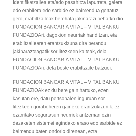
Identifikatzailea eta/edo pasahitza lapurreta, galera
edo erabilera edo sarbide ez baimendua gertatuz
gero, erabiltzaileak berehala jakinarazi beharko dio
FUNDACION BANCARIA VITAL – VITAL BANKU
FUNDAZIOAri, dagokion neurriak har ditzan, eta
erabiltzailearen erantzukizuna dira berandu
jakinarazteagatik sor litezkeen kalteak, dela
FUNDACION BANCARIA VITAL – VITAL BANKU
FUNDAZIOAri, dela beste erabiltzaile batzuei.
FUNDACION BANCARIA VITAL – VITAL BANKU
FUNDAZIOAk ez du bere gain hartuko, ezen
kasutan ere, datu pertsonalen inguruan sor
litezkeen gorabeheren gaineko erantzukizunik, ez
ezarritako segurtasun neurriek antzeman ezin
dezaketen sistemei egindako eraso edo sarbide ez
baimendu baten ondorio direnean, ezta