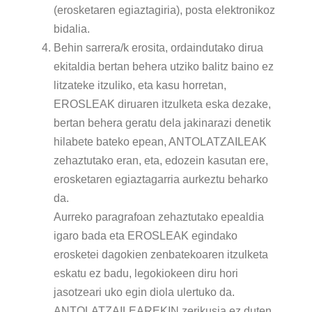
(erosketaren egiaztagiria), posta elektronikoz
bidalia.
Behin sarrera/k erosita, ordaindutako dirua
ekitaldia bertan behera utziko balitz baino ez
litzateke itzuliko, eta kasu horretan,
EROSLEAK diruaren itzulketa eska dezake,
bertan behera geratu dela jakinarazi denetik
hilabete bateko epean, ANTOLATZAILEAK
zehaztutako eran, eta, edozein kasutan ere,
erosketaren egiaztagarria aurkeztu beharko
da.
Aurreko paragrafoan zehaztutako epealdia
igaro bada eta EROSLEAK egindako
erosketei dagokien zenbatekoaren itzulketa
eskatu ez badu, legokiokeen diru hori
jasotzeari uko egin diola ulertuko da.
ANTOLATZAILEAREKIN zerikusia ez duten