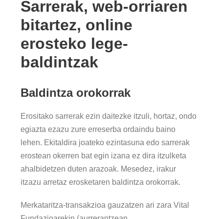
Sarrerak, web-orriaren
bitartez, online
erosteko lege-
baldintzak
Baldintza orokorrak
Erositako sarrerak ezin daitezke itzuli, hortaz, ondo
egiazta ezazu zure erreserba ordaindu baino
lehen. Ekitaldira joateko ezintasuna edo sarrerak
erostean okerren bat egin izana ez dira itzulketa
ahalbidetzen duten arazoak. Mesedez, irakur
itzazu arretaz erosketaren baldintza orokorrak.
Merkataritza-transakzioa gauzatzen ari zara Vital
Fundazioarekin (aurrerantzean,