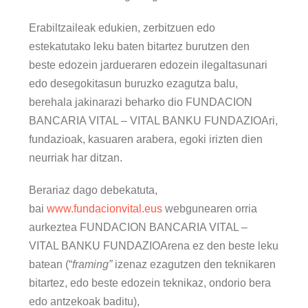
Erabiltzaileak edukien, zerbitzuen edo
estekatutako leku baten bitartez burutzen den
beste edozein jardueraren edozein ilegaltasunari
edo desegokitasun buruzko ezagutza balu,
berehala jakinarazi beharko dio FUNDACION
BANCARIA VITAL – VITAL BANKU FUNDAZIOAri,
fundazioak, kasuaren arabera, egoki irizten dien
neurriak har ditzan.
Berariaz dago debekatuta,
bai
www.fundacionvital.eus
webgunearen orria
aurkeztea FUNDACION BANCARIA VITAL –
VITAL BANKU FUNDAZIOArena ez den beste leku
batean (“
framing”
izenaz ezagutzen den teknikaren
bitartez, edo beste edozein teknikaz, ondorio bera
edo antzekoak baditu),