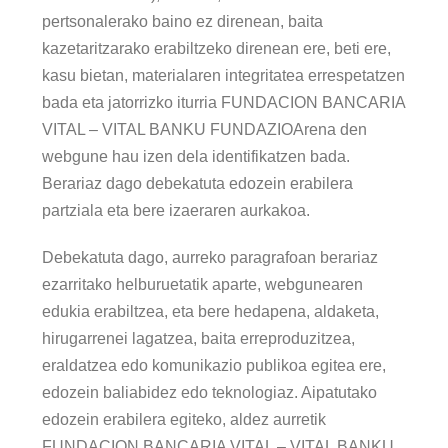
pertsonalerako baino ez direnean, baita
kazetaritzarako erabiltzeko direnean ere, beti ere,
kasu bietan, materialaren integritatea errespetatzen
bada eta jatorrizko iturria FUNDACION BANCARIA
VITAL – VITAL BANKU FUNDAZIOArena den
webgune hau izen dela identifikatzen bada.
Berariaz dago debekatuta edozein erabilera
partziala eta bere izaeraren aurkakoa.
Debekatuta dago, aurreko paragrafoan berariaz
ezarritako helburuetatik aparte, webgunearen
edukia erabiltzea, eta bere hedapena, aldaketa,
hirugarrenei lagatzea, baita erreproduzitzea,
eraldatzea edo komunikazio publikoa egitea ere,
edozein baliabidez edo teknologiaz. Aipatutako
edozein erabilera egiteko, aldez aurretik
FUNDACION BANCARIA VITAL – VITAL BANKU