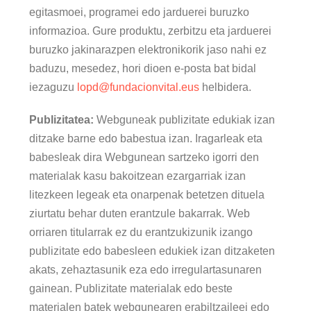
egitasmoei, programei edo jarduerei buruzko
informazioa. Gure produktu, zerbitzu eta jarduerei
buruzko jakinarazpen elektronikorik jaso nahi ez
baduzu, mesedez, hori dioen e-posta bat bidal
iezaguzu
lopd@fundacionvital.eus
helbidera.
Publizitatea:
Webguneak publizitate edukiak izan
ditzake barne edo babestua izan. Iragarleak eta
babesleak dira Webgunean sartzeko igorri den
materialak kasu bakoitzean ezargarriak izan
litezkeen legeak eta onarpenak betetzen dituela
ziurtatu behar duten erantzule bakarrak. Web
orriaren titularrak ez du erantzukizunik izango
publizitate edo babesleen edukiek izan ditzaketen
akats, zehaztasunik eza edo irregulartasunaren
gainean. Publizitate materialak edo beste
materialen batek webgunearen erabiltzaileei edo