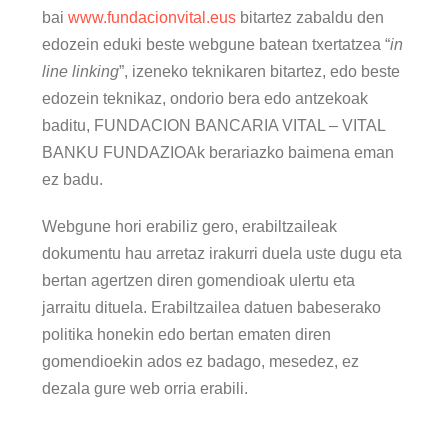
bai
www.fundacionvital.eus
bitartez zabaldu den
edozein eduki beste webgune batean txertatzea “
in
line linking
”, izeneko teknikaren bitartez, edo beste
edozein teknikaz, ondorio bera edo antzekoak
baditu, FUNDACION BANCARIA VITAL – VITAL
BANKU FUNDAZIOAk berariazko baimena eman
ez badu.
Webgune hori erabiliz gero, erabiltzaileak
dokumentu hau arretaz irakurri duela uste dugu eta
bertan agertzen diren gomendioak ulertu eta
jarraitu dituela. Erabiltzailea datuen babeserako
politika honekin edo bertan ematen diren
gomendioekin ados ez badago, mesedez, ez
dezala gure web orria erabili.