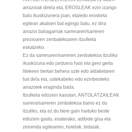
arrazoiak direla eta, EROSLEAK ezin izango
balu ikuskizunera joan, eta/edo erosketa
egitean akatsen bat egingo balu, ez dira
arrazoi baliagarriak sarreraren/sarreren
prezioaren zenbatekoaren itzulketa
eskatzeko.
Ez da sarreraren/sarreren zenbatekoa itzuliko
ikuskizuna edo jarduera hasi eta gero gerta
litekeen bertan behera uzte edo aldaketaren
bat dela eta, ustekabeko edo ezinbesteko
arrazoiek eraginda bada.
Itzulketa edozein kasutan, ANTOLATZAILEAK
sarrera/sarreren zenbatekoa baino ez du
itzuliko, eta ez du bere gain hartuko beste
edozein gastu, esaterako, adibide gisa eta
zerrenda egitearren, hotelak, bidaiak,