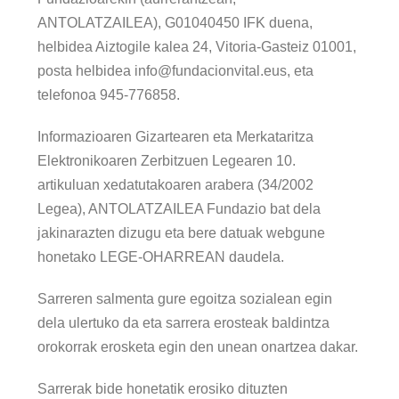
ANTOLATZAILEA), G01040450 IFK duena,
helbidea Aiztogile kalea 24, Vitoria-Gasteiz 01001,
posta helbidea info@fundacionvital.eus, eta
telefonoa 945-776858.
Informazioaren Gizartearen eta Merkataritza
Elektronikoaren Zerbitzuen Legearen 10.
artikuluan xedatutakoaren arabera (34/2002
Legea), ANTOLATZAILEA Fundazio bat dela
jakinarazten dizugu eta bere datuak webgune
honetako LEGE-OHARREAN daudela.
Sarreren salmenta gure egoitza sozialean egin
dela ulertuko da eta sarrera erosteak baldintza
orokorrak erosketa egin den unean onartzea dakar.
Sarrerak bide honetatik erosiko dituzten