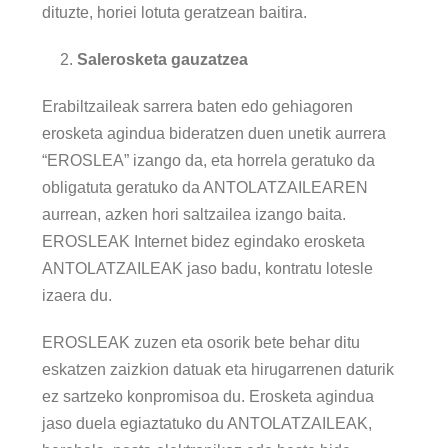
dituzte, horiei lotuta geratzean baitira.
Salerosketa gauzatzea
Erabiltzaileak sarrera baten edo gehiagoren
erosketa agindua bideratzen duen unetik aurrera
“EROSLEA” izango da, eta horrela geratuko da
obligatuta geratuko da ANTOLATZAILEAREN
aurrean, azken hori saltzailea izango baita.
EROSLEAK Internet bidez egindako erosketa
ANTOLATZAILEAK jaso badu, kontratu lotesle
izaera du.
EROSLEAK zuzen eta osorik bete behar ditu
eskatzen zaizkion datuak eta hirugarrenen daturik
ez sartzeko konpromisoa du. Erosketa agindua
jaso duela egiaztatuko du ANTOLATZAILEAK,