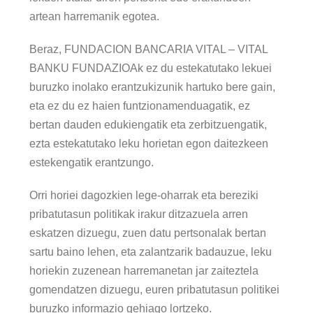
artean harremanik egotea.
Beraz, FUNDACION BANCARIA VITAL – VITAL
BANKU FUNDAZIOAk ez du estekatutako lekuei
buruzko inolako erantzukizunik hartuko bere gain,
eta ez du ez haien funtzionamenduagatik, ez
bertan dauden edukiengatik eta zerbitzuengatik,
ezta estekatutako leku horietan egon daitezkeen
estekengatik erantzungo.
Orri horiei dagozkien lege-oharrak eta bereziki
pribatutasun politikak irakur ditzazuela arren
eskatzen dizuegu, zuen datu pertsonalak bertan
sartu baino lehen, eta zalantzarik badauzue, leku
horiekin zuzenean harremanetan jar zaiteztela
gomendatzen dizuegu, euren pribatutasun politikei
buruzko informazio gehiago lortzeko.