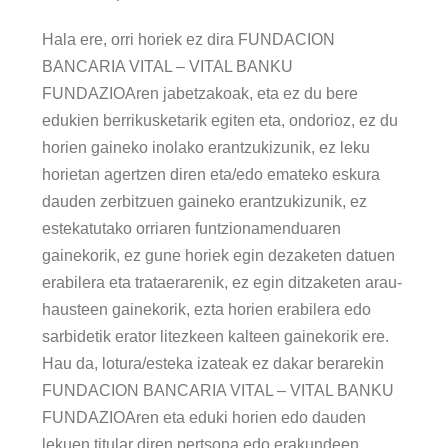
Hala ere, orri horiek ez dira FUNDACION
BANCARIA VITAL – VITAL BANKU
FUNDAZIOAren jabetzakoak, eta ez du bere
edukien berrikusketarik egiten eta, ondorioz, ez du
horien gaineko inolako erantzukizunik, ez leku
horietan agertzen diren eta/edo emateko eskura
dauden zerbitzuen gaineko erantzukizunik, ez
estekatutako orriaren funtzionamenduaren
gainekorik, ez gune horiek egin dezaketen datuen
erabilera eta trataerarenik, ez egin ditzaketen arau-
hausteen gainekorik, ezta horien erabilera edo
sarbidetik erator litezkeen kalteen gainekorik ere.
Hau da, lotura/esteka izateak ez dakar berarekin
FUNDACION BANCARIA VITAL – VITAL BANKU
FUNDAZIOAren eta eduki horien edo dauden
lekuen titular diren pertsona edo erakundeen