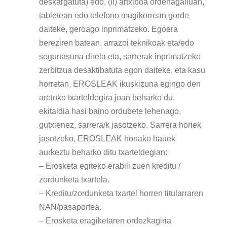
deskargatuta) edo, (ii) artxiboa ordenagailuan,
tabletean edo telefono mugikorrean gorde
daiteke, geroago inprimatzeko. Egoera
bereziren batean, arrazoi teknikoak eta/edo
segurtasuna direla eta, sarrerak inprimatzeko
zerbitzua desaktibatuta egon daiteke, eta kasu
horretan, EROSLEAK ikuskizuna egingo den
aretoko txarteldegira joan beharko du,
ekitaldia hasi baino ordubete lehenago,
gutxienez, sarrera/k jasotzeko. Sarrera horiek
jasotzeko, EROSLEAK honako hauek
aurkeztu beharko ditu txarteldegian:
– Erosketa egiteko erabili zuen kreditu /
zordunketa txartela.
– Kreditu/zordunketa txartel horren titularraren
NAN/pasaportea.
– Erosketa eragiketaren ordezkagiria