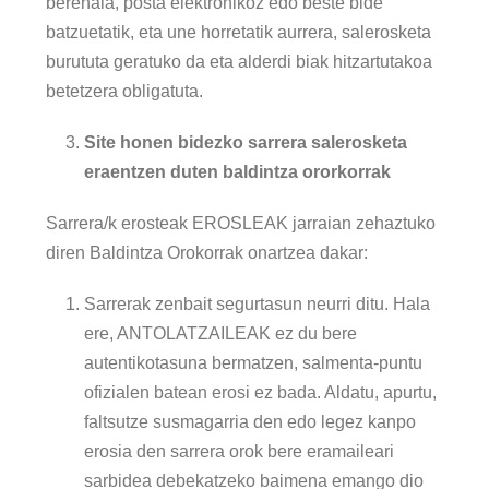
berehala, posta elektronikoz edo beste bide
batzuetatik, eta une horretatik aurrera, salerosketa
burututa geratuko da eta alderdi biak hitzartutakoa
betetzera obligatuta.
Site honen bidezko sarrera salerosketa
eraentzen duten baldintza ororkorrak
Sarrera/k erosteak EROSLEAK jarraian zehaztuko
diren Baldintza Orokorrak onartzea dakar:
Sarrerak zenbait segurtasun neurri ditu. Hala
ere, ANTOLATZAILEAK ez du bere
autentikotasuna bermatzen, salmenta-puntu
ofizialen batean erosi ez bada. Aldatu, apurtu,
faltsutze susmagarria den edo legez kanpo
erosia den sarrera orok bere eramaileari
sarbidea debekatzeko baimena emango dio