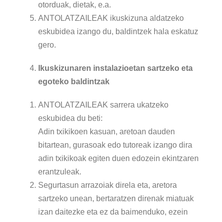
otorduak, dietak, e.a.
ANTOLATZAILEAK ikuskizuna aldatzeko
eskubidea izango du, baldintzek hala eskatuz
gero.
Ikuskizunaren instalazioetan sartzeko eta
egoteko baldintzak
ANTOLATZAILEAK sarrera ukatzeko
eskubidea du beti:
Adin txikikoen kasuan, aretoan dauden
bitartean, gurasoak edo tutoreak izango dira
adin txikikoak egiten duen edozein ekintzaren
erantzuleak.
Segurtasun arrazoiak direla eta, aretora
sartzeko unean, bertaratzen direnak miatuak
izan daitezke eta ez da baimenduko, ezein