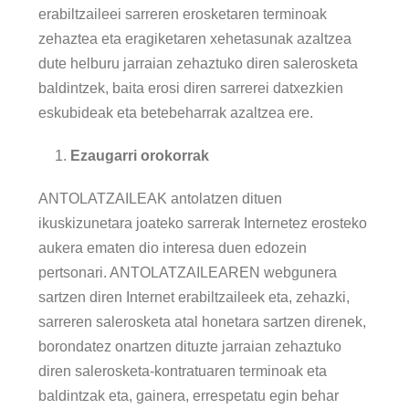
erabiltzaileei sarreren erosketaren terminoak
zehaztea eta eragiketaren xehetasunak azaltzea
dute helburu jarraian zehaztuko diren salerosketa
baldintzek, baita erosi diren sarrerei datxezkien
eskubideak eta betebeharrak azaltzea ere.
Ezaugarri orokorrak
ANTOLATZAILEAK antolatzen dituen
ikuskizunetara joateko sarrerak Internetez erosteko
aukera ematen dio interesa duen edozein
pertsonari. ANTOLATZAILEAREN webgunera
sartzen diren Internet erabiltzaileek eta, zehazki,
sarreren salerosketa atal honetara sartzen direnek,
borondatez onartzen dituzte jarraian zehaztuko
diren salerosketa-kontratuaren terminoak eta
baldintzak eta, gainera, errespetatu egin behar